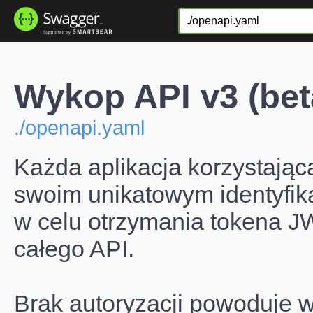
Wykop API v3 (bet
./openapi.yaml
Każda aplikacja korzystając
swoim unikatowym identyfika
w celu otrzymania tokena JW
całego API.
Brak autoryzacji powoduje 